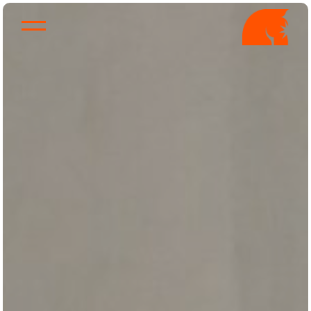
Quien Soy
Trabajos
Servicios
Como lo hago
Contacto